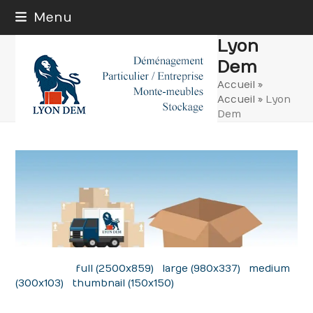
Skip
Menu
to
content
Lyon
Dem
Accueil
»
Accueil
»
Lyon
Dem
Downloads
:
full (2500x859)
|
large (980x337)
|
medium
(300x103)
|
thumbnail (150x150)