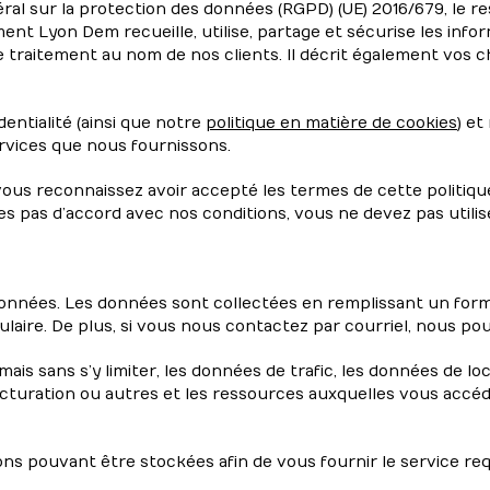
al sur la protection des données (RGPD) (UE) 2016/679, le 
ent Lyon Dem recueille, utilise, partage et sécurise les info
raitement au nom de nos clients. Il décrit également vos choi
dentialité (ainsi que notre
politique en matière de cookies
) et
rvices que nous fournissons.
 vous reconnaissez avoir accepté les termes de cette politiqu
êtes pas d’accord avec nos conditions, vous ne devez pas utilis
données. Les données sont collectées en remplissant un form
laire. De plus, si vous nous contactez par courriel, nous p
 mais sans s’y limiter, les données de trafic, les données de l
acturation ou autres et les ressources auxquelles vous acc
ns pouvant être stockées afin de vous fournir le service req